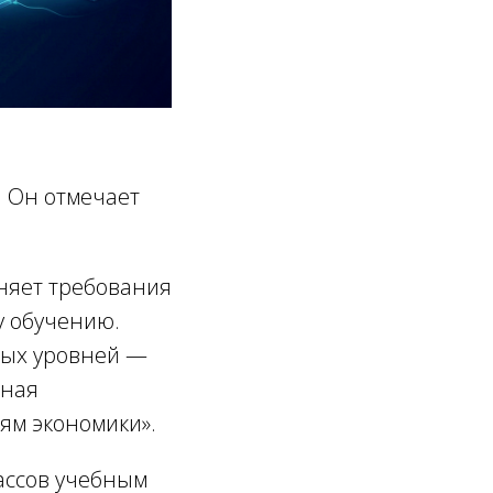
. Он отмечает
еняет требования
у обучению.
ных уровней —
иная
ям экономики».
лассов учебным