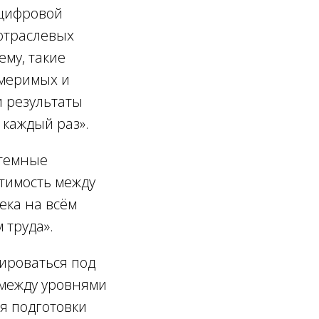
 цифровой
отраслевых
му, такие
змеримых и
и результаты
 каждый раз».
стемные
тимость между
ека на всём
 труда».
тироваться под
 между уровнями
я подготовки